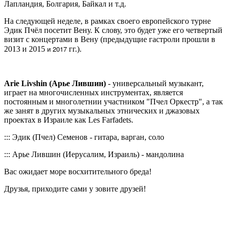
Лапландия, Болгария, Байкал и т.д.
На следующей неделе, в рамках своего европейского турне
Эдик Пчёл посетит Вену. К слову, это будет уже его четвертый
визит с концертами в Вену (предыдущие гастроли прошли в
и 2017
2013 и 2015
гг.).
Arie Livshin (Арье Лившин)
- универсальный музыкант,
играет на многочисленных инструментах, является
постоянным и многолетнии участником "Пчел Оркестр", а так
же занят в других музыкальных этнических и джазовых
проектах в Израиле как Les Farfadets.
::: Эдик (Пчел) Семенов - гитара, варган, соло
::: Арье Лившин (Иерусалим, Израиль) - мандолина
Вас ожидает море восхитительного бреда!
Друзья, приходите сами у зовите друзей!