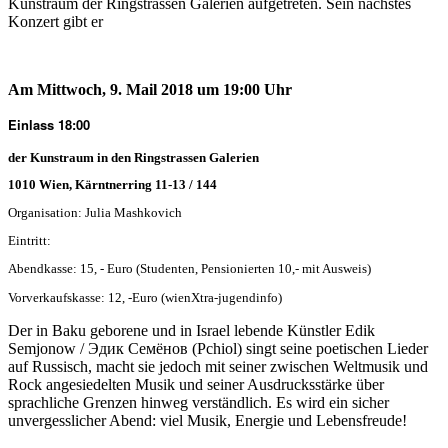
Kunstraum der Ringstrassen Galerien aufgetreten. Sein nächstes
Konzert gibt er
Am Mittwoch, 9. Mail 2018 um 19:00 Uhr
Einlass 18:00
der Kunstraum in den Ringstrassen Galerien
1010 Wien, Kärntnerring 11-13 / 144
Organisation: Julia Mashkovich
Eintritt:
Abendkasse: 15, - Euro (Studenten, Pensionierten 10,- mit Ausweis)
Vorverkaufskasse: 12, -Euro (wienXtra-jugendinfo)
Der in Baku geborene und in Israel lebende Künstler Edik
Semjonow / Эдик Семёнов (Pchiol) singt seine poetischen Lieder
auf Russisch, macht sie jedoch mit seiner zwischen Weltmusik und
Rock angesiedelten Musik und seiner Ausdrucksstärke über
sprachliche Grenzen hinweg verständlich. Es wird ein sicher
unvergesslicher Abend: viel Musik, Energie und Lebensfreude!