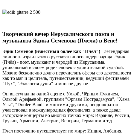
Творческий вечер Иерусалимского поэта и
музыканта Эдика Семенова (Пчела) в Вене!
Эдик Семёнов (известный более как "Пчёл")
- легендарная
личность израильского русскоязычного андерграунда. Эдик
(Пчёл) - поэт, музыкант и чародей из Иерусалима,
уникальный в своем роде человек с удивительной судьбой.
Можно бесконечно долго перечислять сферы его деятельности
как то маг и целитель, путешественник, ведуший фестивалей
"Пух", "Экология души" и многое другое.
Он выступал на одной сцене с Умкой, Чёрным Лукичем,
Ольгой Арефьевой, группами "Оргазм Нострадамуса", "Хама
Угы", "Doolee Band" и многими другими, неоднократно
учавствовал в международных фестивалях, а также давал
авторские концерты во многих точках мира: Израиле, России,
Грузии, Армении, Австрии, Венгрии, Германии и т.д.
Пчел постоянно путешевствует по миру: Индия, Албания,