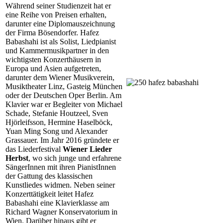
Während seiner Studienzeit hat er
eine Reihe von Preisen erhalten,
darunter eine Diplomauszeichnung
der Firma Bösendorfer. Hafez
Babashahi ist als Solist, Liedpianist
und Kammermusikpartner in den
wichtigsten Konzerthäusern in
Europa und Asien aufgetreten,
darunter dem Wiener Musikverein,
Musiktheater Linz, Gasteig München
oder der Deutschen Oper Berlin. Am
Klavier war er Begleiter von Michael
Schade, Stefanie Houtzeel, Sven
Hjörleifsson, Hermine Haselböck,
Yuan Ming Song und Alexander
Grassauer. Im Jahr 2016 gründete er
das Liederfestival
Wiener Lieder
Herbst
, wo sich junge und erfahrene
SängerInnen mit ihren PianistInnen
der Gattung des klassischen
Kunstliedes widmen. Neben seiner
Konzerttätigkeit leitet Hafez
Babashahi eine Klavierklasse am
Richard Wagner Konservatorium in
Wien. Darüber hinaus gibt er