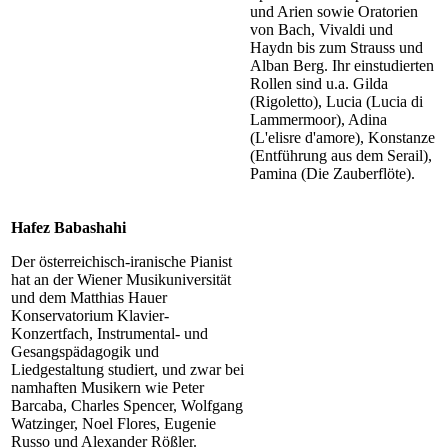
und Arien sowie Oratorien
von Bach, Vivaldi und
Haydn bis zum Strauss und
Alban Berg. Ihr einstudierten
Rollen sind u.a. Gilda
(Rigoletto), Lucia (Lucia di
Lammermoor), Adina
(L'elisre d'amore), Konstanze
(Entführung aus dem Serail),
Pamina (Die Zauberflöte).
Hafez Babashahi
Der österreichisch-iranische Pianist
hat an der Wiener Musikuniversität
und dem Matthias Hauer
Konservatorium Klavier-
Konzertfach, Instrumental- und
Gesangspädagogik und
Liedgestaltung studiert, und zwar bei
namhaften Musikern wie Peter
Barcaba, Charles Spencer, Wolfgang
Watzinger, Noel Flores, Eugenie
Russo und Alexander Rößler.