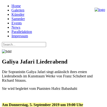
Home
Galerien
Künstler
Sammler
Events
News
Parallelaktion
Impressum
Galiya Jafari Liederabend
Die Sopranistin Galiya Jafari singt anlässlich ihres ersten
Liederabends im Kunstraum Werke von Franz Schubert und
Richard Strauss.
Sie wird begleitet vom Pianisten Hafez Babashahi
Am Donnerstag, 5. September 2019 um 19:00 Uhr