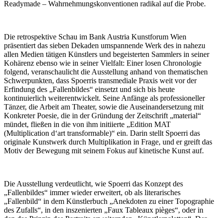
Readymade – Wahrnehmungskonventionen radikal auf die Probe.
Die retrospektive Schau im Bank Austria Kunstforum Wien
präsentiert das sieben Dekaden umspannende Werk des in nahezu
allen Medien tätigen Künstlers und begeisterten Sammlers in seiner
Kohärenz ebenso wie in seiner Vielfalt: Einer losen Chronologie
folgend, veranschaulicht die Ausstellung anhand von thematischen
Schwerpunkten, dass Spoerris transmediale Praxis weit vor der
Erfindung des „Fallenbildes“ einsetzt und sich bis heute
kontinuierlich weiterentwickelt. Seine Anfänge als professioneller
Tänzer, die Arbeit am Theater, sowie die Auseinandersetzung mit
Konkreter Poesie, die in der Gründung der Zeitschrift „material“
mündet, fließen in die von ihm initiierte „Edition MAT
(Multiplication d‘art transformable)“ ein. Darin stellt Spoerri das
originale Kunstwerk durch Multiplikation in Frage, und er greift das
Motiv der Bewegung mit seinem Fokus auf kinetische Kunst auf.
Die Ausstellung verdeutlicht, wie Spoerri das Konzept des
„Fallenbildes“ immer wieder erweitert, ob als literarisches
„Fallenbild“ in dem Künstlerbuch „Anekdoten zu einer Topographie
des Zufalls“, in den inszenierten „Faux Tableaux pièges“, oder in