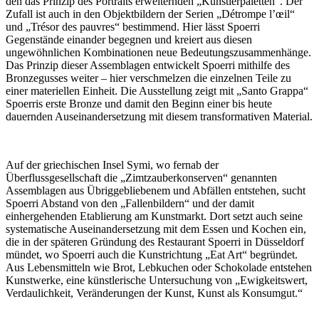
den das Prinzip des Portraits erweiternden „Künstlerpaletten“. Der
Zufall ist auch in den Objektbildern der Serien „Détrompe l’œil“
und „Trésor des pauvres“ bestimmend. Hier lässt Spoerri
Gegenstände einander begegnen und kreiert aus diesen
ungewöhnlichen Kombinationen neue Bedeutungszusammenhänge.
Das Prinzip dieser Assemblagen entwickelt Spoerri mithilfe des
Bronzegusses weiter – hier verschmelzen die einzelnen Teile zu
einer materiellen Einheit. Die Ausstellung zeigt mit „Santo Grappa“
Spoerris erste Bronze und damit den Beginn einer bis heute
dauernden Auseinandersetzung mit diesem transformativen Material.
Auf der griechischen Insel Symi, wo fernab der
Überflussgesellschaft die „Zimtzauberkonserven“ genannten
Assemblagen aus Übriggebliebenem und Abfällen entstehen, sucht
Spoerri Abstand von den „Fallenbildern“ und der damit
einhergehenden Etablierung am Kunstmarkt. Dort setzt auch seine
systematische Auseinandersetzung mit dem Essen und Kochen ein,
die in der späteren Gründung des Restaurant Spoerri in Düsseldorf
mündet, wo Spoerri auch die Kunstrichtung „Eat Art“ begründet.
Aus Lebensmitteln wie Brot, Lebkuchen oder Schokolade entstehen
Kunstwerke, eine künstlerische Untersuchung von „Ewigkeitswert,
Verdaulichkeit, Veränderungen der Kunst, Kunst als Konsumgut.“