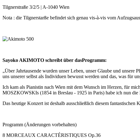
Tilgnerstraße 3/2/5 | A-1040 Wien
Nota : die Tilgnerstarße befindet sich genau vis-à-vis vom Aufzugs
Sayoko AKIMOTO schreibt über dasProgramm:
„Über Jahrtausende wurden unser Leben, unser Glaube und unsere Philo
uns unserer selbst als Individuen bewusst werden und das, was für uns
Ich kam als Pianistin nach Wien mit dem Wunsch im Herzen, für mich
MOSZKOWSKIs (1854 in Breslau - 1925 in Paris) habe ich nun die Kl
Das heutige Konzert ist deshalb ausschließlich diesem fantastischen
Programm (Änderungen vorbehalten)
8 MORCEAUX CARACTÉRISTIQUES Op.36