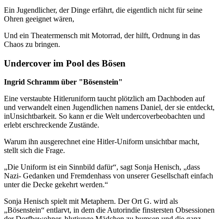
Ein Jugendlicher, der Dinge erfährt, die eigentlich nicht für seine
Ohren geeignet wären,
Und ein Theatermensch mit Motorrad, der hilft, Ordnung in das
Chaos zu bringen.
Undercover im Pool des Bösen
Ingrid Schramm über "Bösenstein"
Eine verstaubte Hitleruniform taucht plötzlich am Dachboden auf
und verwandelt einen Jugendlichen namens Daniel, der sie entdeckt,
inUnsichtbarkeit. So kann er die Welt undercoverbeobachten und
erlebt erschreckende Zustände.
Warum ihn ausgerechnet eine Hitler-Uniform unsichtbar macht,
stellt sich die Frage.
„Die Uniform ist ein Sinnbild dafür“, sagt Sonja Henisch, „dass
Nazi- Gedanken und Fremdenhass von unserer Gesellschaft einfach
unter die Decke gekehrt werden.“
Sonja Henisch spielt mit Metaphern. Der Ort G. wird als
„Bösenstein“ entlarvt, in dem die Autorindie finstersten Obsessionen
der Dorfbewohner, blutjunge Mädchen zu bumsen und die ganz