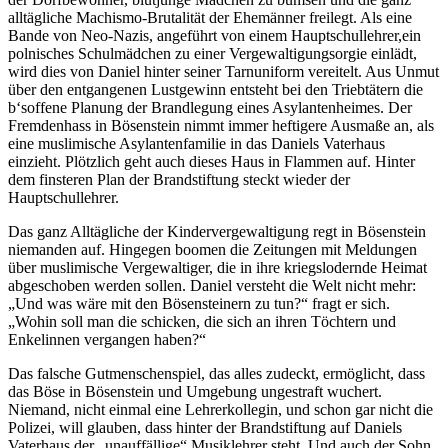
alltägliche Machismo-Brutalität der Ehemänner freilegt. Als eine
Bande von Neo-Nazis, angeführt von einem Hauptschullehrer,ein
polnisches Schulmädchen zu einer Vergewaltigungsorgie einlädt,
wird dies von Daniel hinter seiner Tarnuniform vereitelt. Aus Unmut
über den entgangenen Lustgewinn entsteht bei den Triebtätern die
b‘soffene Planung der Brandlegung eines Asylantenheimes. Der
Fremdenhass in Bösenstein nimmt immer heftigere Ausmaße an, als
eine muslimische Asylantenfamilie in das Daniels Vaterhaus
einzieht. Plötzlich geht auch dieses Haus in Flammen auf. Hinter
dem finsteren Plan der Brandstiftung steckt wieder der
Hauptschullehrer.
Das ganz Alltägliche der Kindervergewaltigung regt in Bösenstein
niemanden auf. Hingegen boomen die Zeitungen mit Meldungen
über muslimische Vergewaltiger, die in ihre kriegslodernde Heimat
abgeschoben werden sollen. Daniel versteht die Welt nicht mehr:
„Und was wäre mit den Bösensteinern zu tun?“ fragt er sich.
„Wohin soll man die schicken, die sich an ihren Töchtern und
Enkelinnen vergangen haben?“
Das falsche Gutmenschenspiel, das alles zudeckt, ermöglicht, dass
das Böse in Bösenstein und Umgebung ungestraft wuchert.
Niemand, nicht einmal eine Lehrerkollegin, und schon gar nicht die
Polizei, will glauben, dass hinter der Brandstiftung auf Daniels
Vaterhaus der „unauffällige“ Musiklehrer steht. Und auch der Sohn