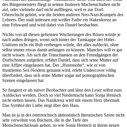
des Bürgermeisters fliegt in seinen finsteren Machenschaften nicht
auf, oder vielmehr darf nicht auffliegen, weil er zur Dorf-
Oberschicht gehört, wie die beiden anderen Neo-Nazi-Kumpels des
Lehrers. Der malt indessen mit weißer Farbe ein Hakenkreuz an
eine Felswand und wird dabei von Daniel beobachtet.
Nichts von all diesen geheimen Wucherungen des Bösen würde je
nach außen dringen, wenn sich hinter der Tarnkappe der Hitler-
Uniform nicht ein Bub verbergen würde, der alles aufdeckt, ohne
selbst immer etwas damit anfangen zu können. Manches will er gar
nicht wissen. Als sich die Tratschtanten an den Fremdgängen der
Dorfschönen aufgeilen, erfährt Daniel, dass sich seine Mutter auf
eine Affäre eingelassen hat. Der „Hurensohn“, wie er von
frustrierten Sex-Neidern genannt wird, erlebt Undercover völlig
überfordert, dass sich seine Mutter sogar auf pornographischen
Szenen eingelassen hat.
So fungiert er als naiver Beobachter und lässt den Leser selbst zum
Aufdecker werden. Doch so viel Niedertracht kann Sonja Henisch
nicht stehen lassen. Das Nazikreuz wird mit einem Herz übermalt.
Das Symbol der Liebe siegt über den Hass.
Man ist ja in der österreichisch aktionistisch literarischen Szene nicht
sehr verwöhnt von Büchern, die in die Tiefe des
Menschenschicksals gehen, so wie Sonja Henisch in ihrem neuen