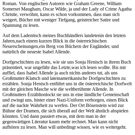
Roman. Von englischen Autoren wie Graham Greene, William
Somerset Maugham, Oscar Wilde, ja und der Lady of Crime Agatha
Christie, verwöhnt, kann es schon vorkommen, dass man sich
weigert, Bücher mit weniger Tiefgang, geistreicher Satire und
Spannung zu lesen.
Auf dem Ladentisch meines Buchhändlers landetenin den letzten
Jahren,nach einem kurzen Blick in die österreichischen
Neuerscheinungen,ein Berg von Büchern der Engländer, und
natürlich die neueste Isabel Allende.
Dorfgeschichten zu lesen, wie sie uns Sonja Henisch in ihrem Buch
präsentiert, war ungefähr das Letzte,was ich lesen wollte. Bis mir
auffiel, dass Isabel Allende ja auch nichts anderes tut, als uns
Großmutter-Klatsch und lateinamerikanische Dorfgeschichten zu
erzählen. Sonja Henisch entführt uns in die österreichische Dorfwelt
mit der gleichen Masche wie die weltberühmte Allende. In
Großmutters Erzähltonlockt sie uns in eine ländliche Gemeinschaft
und zwingt uns, hinter einer Nazi-Uniform verborgen, einen Blick
auf die nackte Wahrheit zu werfen. Der Ort Bösenstein wird zur
Bühne der Dramen, die sich überall auf der Welt ähnlich abspielen
könnten. Und dann passiert etwas, mit dem man in der
gegenwärtigen Literatur kaum mehr rechnet. Man kann nicht
aufhören zu lesen. Man will unbedingt wissen, wie es weitergeht.