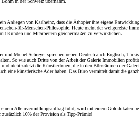
nz Böhm in der Schweiz übernahm.
in Anliegen von Karlheinz, dass die Äthopier ihre eigene Entwicklung
 Menschen-für-Menschen-Philosophie. Heute meint der weitgereiste Imm
mit Kunden und Mitarbeitern gleichermaßen zu verwirklichen.
ier und Michel Schreyer sprechen neben Deutsch auch Englisch, Türkisc
alten. So wie auch Dritte von der Arbeit der Galerie Immobilien profiti
und nicht zuletzt die KünstlerInnen, die in den Büroräumen der Galerie
t auch eine künstlerische Ader haben. Das Büro vermittelt damit die gan
 einem Alleinvermittlungsauftrag führt, wird mit einem Golddukaten b
 zusätzlich 10% der Provision als Tipp-Prämie!