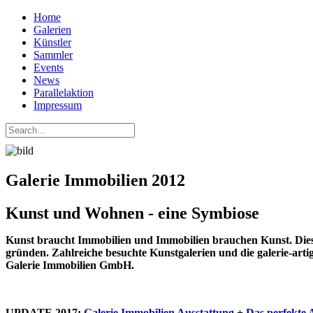
Home
Galerien
Künstler
Sammler
Events
News
Parallelaktion
Impressum
Galerie Immobilien 2012
Kunst und Wohnen - eine Symbiose
Kunst braucht Immobilien und Immobilien brauchen Kunst. Dies wa
gründen. Zahlreiche besuchte Kunstgalerien und die galerie-art
Galerie Immobilien GmbH.
UPDATE 2017:
Galerie Immobilien Ausstattung
+
Das perfekte 