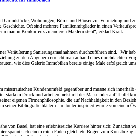
Krail Grundstücke, Wohnungen, Büros und Häuser zur Vermietung und zu
Geschichte. Oft sind mehrere Familienmitglieder in einen Verkaufsproz
enn man in Konkurrenz zu anderen Maklern steht“, erklärt Krail.
 einer Veräußerung Sanierungsmaßnahmen durchzuführen sind. „Wir hab
eziehung zu den Abgebern erreicht man anhand eines durchdachten Vorg
auten, wie dies Galerie Immobilien bereits einige Male erfolgreich 
em misstrauischen Kundenumfeld gegenüber und musste sich innerhalb 
unter starkem Druck und arbeiten meist mit der Masse oder auf Teufel
iner eigenen Firmenphilosophie, die auf Nachhaltigkeit in den Bezieh
in seiner Bibliografie blättern – mitunter inspiriert wurde von einem 
Nähe von Basel,
hat eine erlebnisreiche Karriere hinter sich: Zunächst w
hier spannt sich einem roten Faden gleich ein Bogen zum Kunstbezug –