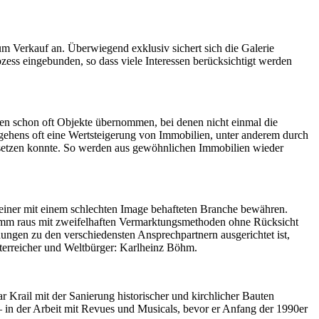
m Verkauf an. Überwiegend exklusiv sichert sich die Galerie
ess eingebunden, so dass viele Interessen berücksichtigt werden
en schon oft Objekte übernommen, bei denen nicht einmal die
ehens oft eine Wertsteigerung von Immobilien, unter anderem durch
umsetzen konnte. So werden aus gewöhnlichen Immobilien wieder
einer mit einem schlechten Image behafteten Branche bewähren.
 komm raus mit zweifelhaften Vermarktungsmethoden ohne Rücksicht
ungen zu den verschiedensten Ansprechpartnern ausgerichtet ist,
Österreicher und Weltbürger: Karlheinz Böhm.
ar Krail mit der Sanierung historischer und kirchlicher Bauten
 in der Arbeit mit Revues und Musicals, bevor er Anfang der 1990er