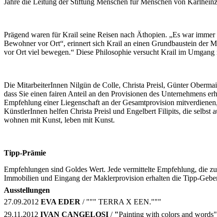
Jahre die Leitung der Stiftung Menschen für Menschen von Karlhei
Prägend waren für Krail seine Reisen nach Äthopien. „Es war immer e
Bewohner vor Ort“, erinnert sich Krail an einen Grundbaustein der
vor Ort viel bewegen.“ Diese Philosophie versucht Krail im Umgang 
Die MitarbeiterInnen Nilgün de Colle, Christa Preisl, Günter Oberma
dass Sie einen fairen Anteil an den Provisionen des Unternehmens erh
Empfehlung einer Liegenschaft an der Gesamtprovision mitverdienen, 
KünstlerInnen helfen Christa Preisl und Engelbert Filipits, die selbs
wohnen mit Kunst, leben mit Kunst.
Tipp-Prämie
Empfehlungen sind Goldes Wert. Jede vermittelte Empfehlung, die zu
Immobilien und Eingang der Maklerprovision erhalten die Tipp-Geber
Ausstellungen
27.09.2012
EVA EDER
/ """ TERRA X EEN."""
29.11.2012
IVAN CANGELOSI
/
"
Painting with colors and words"