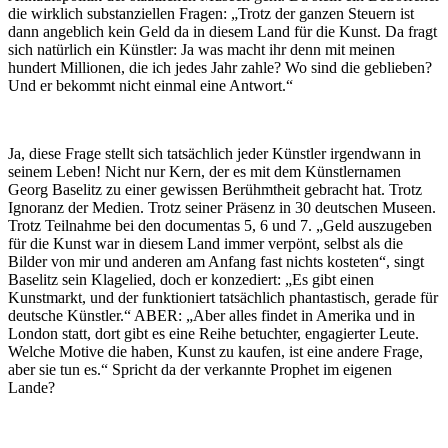
die wirklich substanziellen Fragen: „Trotz der ganzen Steuern ist
dann angeblich kein Geld da in diesem Land für die Kunst. Da fragt
sich natürlich ein Künstler: Ja was macht ihr denn mit meinen
hundert Millionen, die ich jedes Jahr zahle? Wo sind die geblieben?
Und er bekommt nicht einmal eine Antwort.“
Ja, diese Frage stellt sich tatsächlich jeder Künstler irgendwann in
seinem Leben! Nicht nur Kern, der es mit dem Künstlernamen
Georg Baselitz zu einer gewissen Berühmtheit gebracht hat. Trotz
Ignoranz der Medien. Trotz seiner Präsenz in 30 deutschen Museen.
Trotz Teilnahme bei den documentas 5, 6 und 7. „Geld auszugeben
für die Kunst war in diesem Land immer verpönt, selbst als die
Bilder von mir und anderen am Anfang fast nichts kosteten“, singt
Baselitz sein Klagelied, doch er konzediert: „Es gibt einen
Kunstmarkt, und der funktioniert tatsächlich phantastisch, gerade für
deutsche Künstler.“ ABER: „Aber alles findet in Amerika und in
London statt, dort gibt es eine Reihe betuchter, engagierter Leute.
Welche Motive die haben, Kunst zu kaufen, ist eine andere Frage,
aber sie tun es.“ Spricht da der verkannte Prophet im eigenen
Lande?