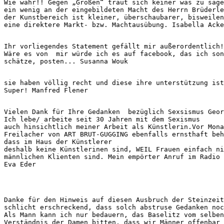
Wie wahr!! Gegen „Größen“ traut sich keiner was zu sage
ein wenig an der eingebildeten Macht des Herrn Brüderle
der Kunstbereich ist kleiner, überschaubarer, bisweilen
eine direktere Markt- bzw. Machtausübung. Isabella Acke
Ihr vorliegendes Statement gefällt mir außerordentlich!

Wäre es von  mir würde ich es auf facebook, das ich son
schätze, posten... Susanna Wouk
sie haben völlig recht und diese ihre unterstützung ist
Super! Manfred Flener
Vielen Dank für Ihre Gedanken  bezüglich Sexsismus Geor
Ich lebe/ arbeite seit 30 Jahren mit dem Sexismus

auch hinsichtlich meiner Arbeit als Künstlerin.Vor Mona
Freilacher von ART BRUT-GUGGING ebenfalls ernsthaft beh
dass im Haus der Künstlerer

deshalb keine Künstlerinen sind, WEIL Frauen einfach ni
männlichen Klienten sind. Mein empörter Anruf im Radio 
Eva Eder
Danke für den Hinweis auf diesen Ausbruch der Steinzeit
schlicht erschreckend, dass solch abstruse Gedanken noc
Als Mann kann ich nur bedauern, das Baselitz vom selben
Verständnis der Damen bitten, dass wir Männer offenbar 