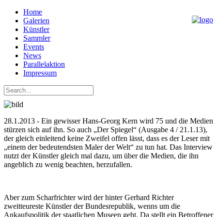
Home
Galerien
Künstler
Sammler
Events
News
Parallelaktion
Impressum
28.1.2013 - Ein gewisser Hans-Georg Kern wird 75 und die Medien
stürzen sich auf ihn. So auch „Der Spiegel“ (Ausgabe 4 / 21.1.13),
der gleich einleitend keine Zweifel offen lässt, dass es der Leser mit
„einem der bedeutendsten Maler der Welt“ zu tun hat. Das Interview
nutzt der Künstler gleich mal dazu, um über die Medien, die ihn
angeblich zu wenig beachten, herzufallen.
Aber zum Scharfrichter wird der hinter Gerhard Richter
zweitteureste Künstler der Bundesrepublik, wenns um die
Ankaufspolitik der staatlichen Museen geht. Da stellt ein Betroffener