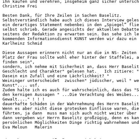
ihn kaufen und verehren, insgeheim ganz sicher untersch
Christine Frei
Besten Dank, für Ihre Zeilen in Sachen Baselitz.

Selbstverständlich habe auch ich dieses Interview geles
ein derartiges Statement nebenbei in den „Spiegel“ flie
selbst schrieb. Gerade angesichts der aktuellen Debatte
seitens der Redaktion zu erwarten sein. Das sehe ich le
kommenden Informationsdienst KUNST werden wir dazu ein 
Karlheinz Schmid
Diese Aussagen erinnern nicht nur an die in NS- Zeiten 
Platz der Frau sollte wohl eher hinter der Staffelei, a
finden sein",

sondern, ich nehme mit Sicherheit an, dass Herr Baselit
Geschlecht und Charakter" gelesen hat.   Ich zitiere: "
Dasein ein Zufall und eine Lächrlichkeit? " 

Weininger unterscheidet  zwischen" jüdischer, weil " we
Kunst".... usf.

Zudem halte ich es auch für wahrscheinlich, dass das "S
den kernigen Aussagen " ...Die Verachtung des Weibes...
Gewalt...." ! ! !

dauerhafte Schäden in der Wahrnehmung des Herrn Baselit
Wenn es aber nicht diese grotesken Einflüsse waren, die
führten, ja dann  muss man sich auch nicht weiter über 
dann vergeben wir Herrn Baselitz großzügig, denn es kan
persönlichen Möglichkeiten Dinge richtig wahrnehmen und
Eva Meloun   Malerin