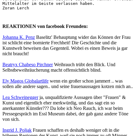
Mittelalter im Geiste verlassen haben.

Zoran Lerch
REAKTIONEN von facebook Freunden:
Johanna K. Penz
Baselitz' Behauptung wider das Können der Frau
ist schlicht eine bornierte Frechheit! Die Geschichte und die
Kunstwelt beweisen das Gegenteil. Wobei es einen Beweis ja gar
nicht braucht!
Beatryx Chabeso Pirchner
Weihrauch trübt den Blick. Und
Selbstbeweihräucherung macht offensichtlich blind.
Ely Magos Globalartlife
wenn ein großer schon jammert .. was
sollen alle andere sagen.. und seine frauenaussagen kotzen mich an..
Lea Schweinegger
ja, unqualifizierte Aussagen über "Frauen" &
Kunst und eigentlich eher merkwürdig, und das sagt ein so
anerkannter Künstler??? Da lobe ich Neo Rauch, ich war beim
Pressegespräch im Essl Museum dabei, der gab ganz andere Töne
von sich.
Ingrid J. Poljak
Frauen schaffen es deshalb weniger oft in die
höheren Regionen der Kunst, weil sie noch immer zu oft Männer