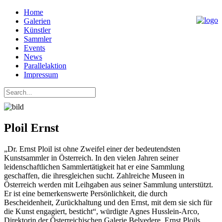
Home
Galerien
Künstler
Sammler
Events
News
Parallelaktion
Impressum
Ploil Ernst
„Dr. Ernst Ploil ist ohne Zweifel einer der bedeutendsten
Kunstsammler in Österreich. In den vielen Jahren seiner
leidenschaftlichen Sammlertätigkeit hat er eine Sammlung
geschaffen, die ihresgleichen sucht. Zahlreiche Museen in
Österreich werden mit Leihgaben aus seiner Sammlung unterstützt.
Er ist eine bemerkenswerte Persönlichkeit, die durch
Bescheidenheit, Zurückhaltung und den Ernst, mit dem sie sich für
die Kunst engagiert, besticht“, würdigte Agnes Husslein-Arco,
Direktorin der Österreichischen Galerie Belvedere, Ernst Ploils