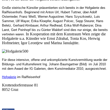
Große steirische Künstler präsentierten sich bereits in der Hofgalerie des
Raiffeisenhofs. Beginnend mit Anton Url, Hubert Tuttner, über Adolf
Osterrieder, Franz Weiß, Werner Augustiner, Hans Szyszkowitz, Luis
Sammer, Ulf Mayer, Erika Kloepfer, August Polcec, Sepp Steurer, Hans
Beletz, Gerhard Almbauer, Arthur Redhead, Erika Wolf-Rubenzer, Dina
Larot, Gert Peinhopf bis zu Günter Waldorf sind dies nur einige, die bereits
In Kooperation mit dem Kunstraum Wien zeigte die
vertreten waren.
Hofgalerie u.a. Künstler wie Ernst Zdrahal, Tonia Kos, Herwig
Hofmeister, Igor Leontjew und Marina Janulajtite.
Für diese intensive, offene und unkomplizierte Kunstvermittlung wurde der
Bildungs- und Kulturreferent Ing. Johann Baumgartner (Bild) im Juli 2010
mit dem Award der IG Galerien, dem Kunstmediator 2010, ausgezeichnet.
Hofgalerie
im Raiffeisenhof
Krottendorferstrasse 81
8052 Graz