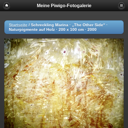
Meine Piwigo-Fotogalerie
Startseite
/
Schreckling Marina · „The Other Side“ ·
Naturpigmente auf Holz · 200 x 100 cm · 2000