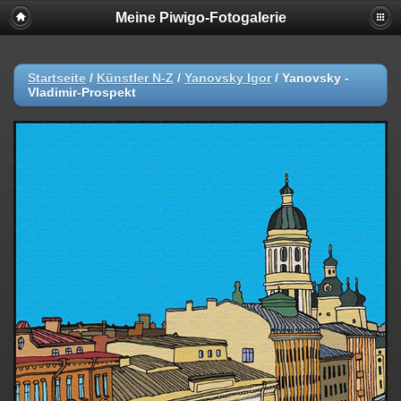
Meine Piwigo-Fotogalerie
Startseite
/
Künstler N-Z
/
Yanovsky Igor
/
Yanovsky -
Vladimir-Prospekt