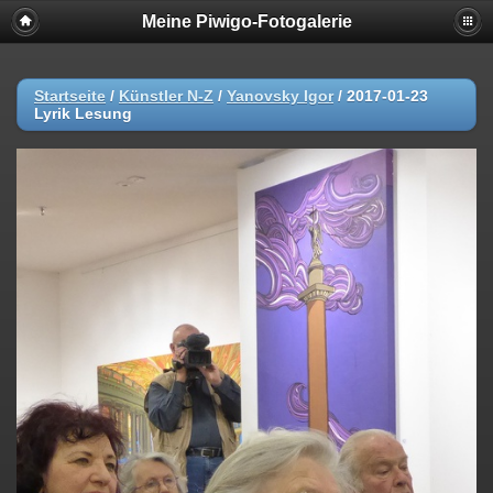
Meine Piwigo-Fotogalerie
Startseite
/
Künstler N-Z
/
Yanovsky Igor
/
2017-01-23
Lyrik Lesung