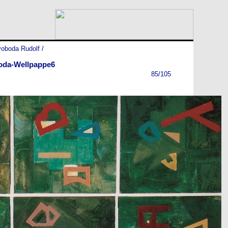
oboda Rudolf
/
oda-Wellpappe6
85/105