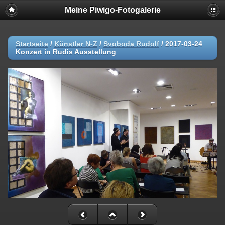
Meine Piwigo-Fotogalerie
Startseite
/
Künstler N-Z
/
Svoboda Rudolf
/
2017-03-24
Konzert in Rudis Ausstellung