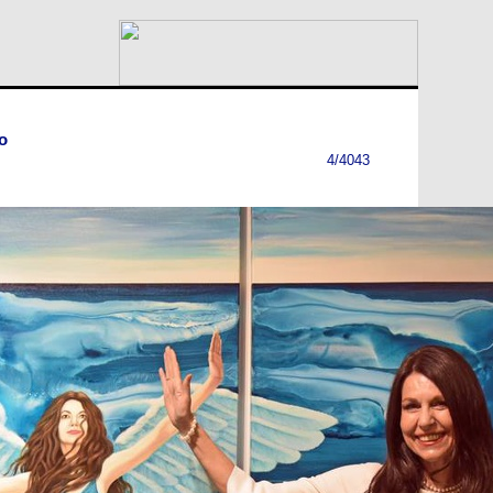
lo
4/4043