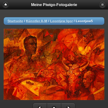
Meine Piwigo-Fotogalerie
Startseite
/
Künstler A-M
/
Leontjew Igor
/
Leontjew5