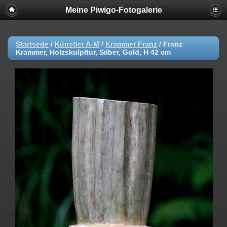
Meine Piwigo-Fotogalerie
Startseite
/
Künstler A-M
/
Krammer Franz
/
Franz
Krammer, Holzskulpltur, Silber, Gold, H 42 cm