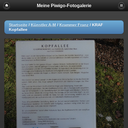
Meine Piwigo-Fotogalerie
Startseite
/
Künstler A-M
/
Krammer Franz
/
KRAF
Kopfallee