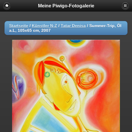
Meine Piwigo-Fotogalerie
Startseite
/
Künstler N-Z
/
Tatar Denisa
/
Summer-Trip, Öl
a.L, 105x65 cm, 2007