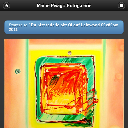
Meine Piwigo-Fotogalerie
Startseite
/
Du bist federleicht Öl auf Leinwand 90x80cm
2011