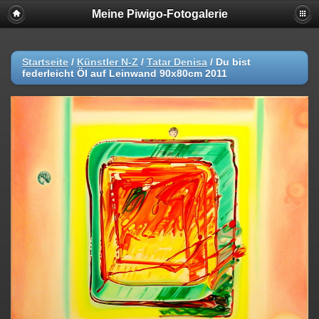
Meine Piwigo-Fotogalerie
Startseite
/
Künstler N-Z
/
Tatar Denisa
/
Du bist
federleicht Öl auf Leinwand 90x80cm 2011