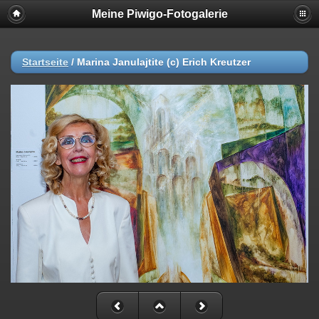
Meine Piwigo-Fotogalerie
Startseite
/
Marina Janulajtite (c) Erich Kreutzer