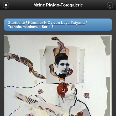
Meine Piwigo-Fotogalerie
Startseite
/
Künstler N-Z
/
von Leys Tatyana
/
Transhumanismus Serie 5