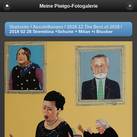
Meine Piwigo-Fotogalerie
Startseite
/
Ausstellungen
/
2018-12 The Best of 2018
/
2018 02 28 Stremitina +Schurin + Mitan +i Brucker