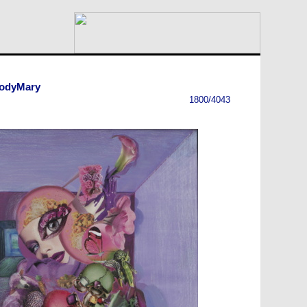
oodyMary
1800/4043