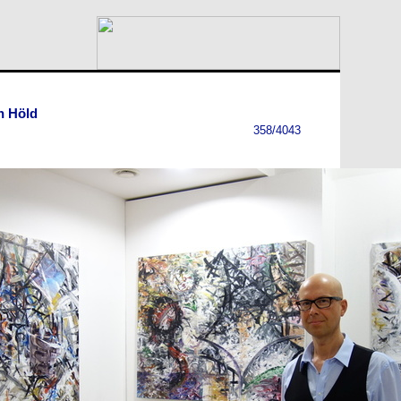
n Höld
358/4043