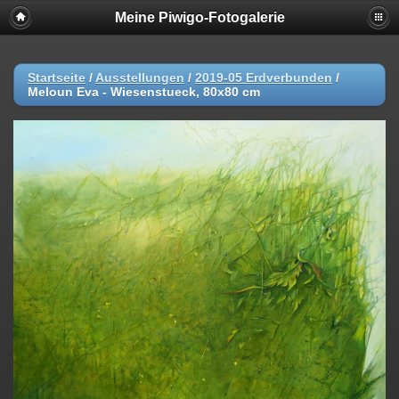
Meine Piwigo-Fotogalerie
Startseite
/
Ausstellungen
/
2019-05 Erdverbunden
/
Meloun Eva - Wiesenstueck, 80x80 cm