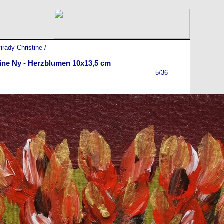
irady Christine
/
tine Ny - Herzblumen 10x13,5 cm
5/36