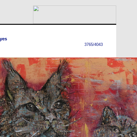
eyes
3765/4043