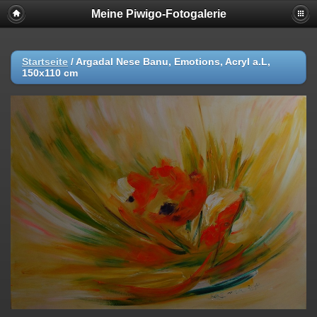
Meine Piwigo-Fotogalerie
Startseite
/
Argadal Nese Banu, Emotions, Acryl a.L,
150x110 cm