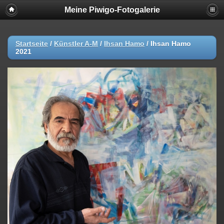
Meine Piwigo-Fotogalerie
Startseite
/
Künstler A-M
/
Ihsan Hamo
/
Ihsan Hamo
2021