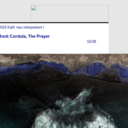
024 K&K neu interpretiert
/
Rock Cordula, The Prayer
16/38