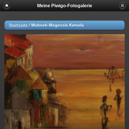
Meine Piwigo-Fotogalerie
Startseite
/
Wubneh-Mogessie Ketsela