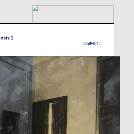
osts 1
3259/4043