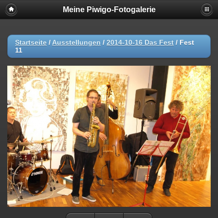
Meine Piwigo-Fotogalerie
Startseite
/
Ausstellungen
/
2014-10-16 Das Fest
/
Fest
11