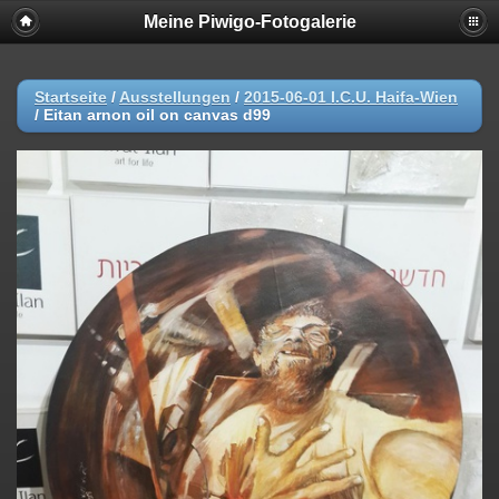
Meine Piwigo-Fotogalerie
Startseite
/
Ausstellungen
/
2015-06-01 I.C.U. Haifa-Wien
/
Eitan arnon oil on canvas d99