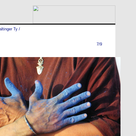
ltinger Ty
/
7/9