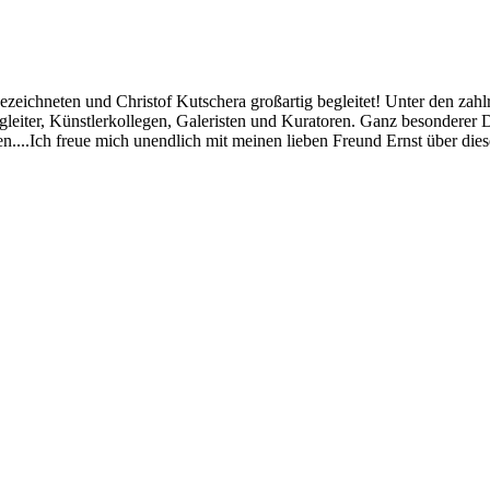
zeichneten und Christof Kutschera großartig begleitet! Unter den zah
ter, Künstlerkollegen, Galeristen und Kuratoren. Ganz besonderer Dan
en....Ich freue mich unendlich mit meinen lieben Freund Ernst über die