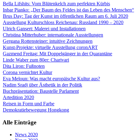
Bella Lifshits: Vom Blütenkelch zum perfekten Kürbis
Inbar Pianko: „Der Baum des Feldes ist das Leben des Menschen“
Brus Day: Tag der Kunst im öffentlichen Raum am 6. Juli 2020
Ausstellung Kulturschloss Reichenau: Russland 1990 – 2020
Ulrich Gansert: Malerei und Installationen
Christina Mitterhuber: internationale Ausstellungen
Gergana Rottensteiner: intuitive Zeichnungen
Kunst-Projekte: virtuelle Ausstellung coronART
Gazmend Freitag: Mit Doppelgänger in der Quarantäne
Linde Waber zum 80er: Charivari
Dita Liron: Fußnoten
Corona vernichtet Kultur
Eva Meloun: Was macht europäische Kultur aus?
Nadim Sradj über Ästhetik in der Politik
Buchpräsentation: Baustelle Parlament
Artedition 2020
Reisen in Form und Farbe
Demokratiebewegung Hongkong
Alle Einträge
News 2020