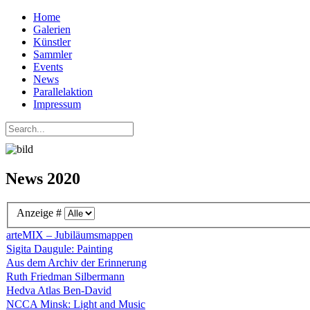
Home
Galerien
Künstler
Sammler
Events
News
Parallelaktion
Impressum
News 2020
Anzeige #
arteMIX – Jubiläumsmappen
Sigita Daugule: Painting
Aus dem Archiv der Erinnerung
Ruth Friedman Silbermann
Hedva Atlas Ben-David
NCCA Minsk: Light and Music