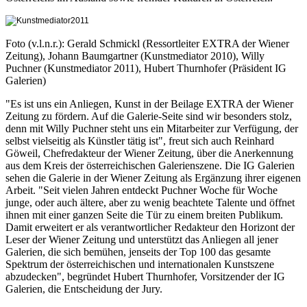
Foto (v.l.n.r.): Gerald Schmickl (Ressortleiter EXTRA der Wiener
Zeitung), Johann Baumgartner (Kunstmediator 2010), Willy
Puchner (Kunstmediator 2011), Hubert Thurnhofer (Präsident IG
Galerien)
"Es ist uns ein Anliegen, Kunst in der Beilage EXTRA der Wiener
Zeitung zu fördern. Auf die Galerie-Seite sind wir besonders stolz,
denn mit Willy Puchner steht uns ein Mitarbeiter zur Verfügung, der
selbst vielseitig als Künstler tätig ist", freut sich auch Reinhard
Göweil, Chefredakteur der Wiener Zeitung, über die Anerkennung
aus dem Kreis der österreichischen Galerienszene. Die IG Galerien
sehen die Galerie in der Wiener Zeitung als Ergänzung ihrer eigenen
Arbeit. "Seit vielen Jahren entdeckt Puchner Woche für Woche
junge, oder auch ältere, aber zu wenig beachtete Talente und öffnet
ihnen mit einer ganzen Seite die Tür zu einem breiten Publikum.
Damit erweitert er als verantwortlicher Redakteur den Horizont der
Leser der Wiener Zeitung und unterstützt das Anliegen all jener
Galerien, die sich bemühen, jenseits der Top 100 das gesamte
Spektrum der österreichischen und internationalen Kunstszene
abzudecken", begründet Hubert Thurnhofer, Vorsitzender der IG
Galerien, die Entscheidung der Jury.