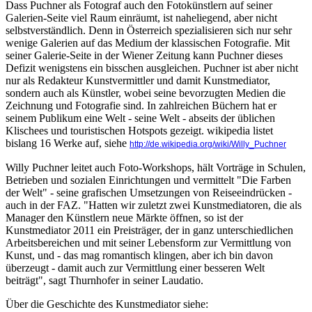
Dass Puchner als Fotograf auch den Fotokünstlern auf seiner
Galerien-Seite viel Raum einräumt, ist naheliegend, aber nicht
selbstverständlich. Denn in Österreich spezialisieren sich nur sehr
wenige Galerien auf das Medium der klassischen Fotografie. Mit
seiner Galerie-Seite in der Wiener Zeitung kann Puchner dieses
Defizit wenigstens ein bisschen ausgleichen. Puchner ist aber nicht
nur als Redakteur Kunstvermittler und damit Kunstmediator,
sondern auch als Künstler, wobei seine bevorzugten Medien die
Zeichnung und Fotografie sind. In zahlreichen Büchern hat er
seinem Publikum eine Welt - seine Welt - abseits der üblichen
Klischees und touristischen Hotspots gezeigt. wikipedia listet
bislang 16 Werke auf, siehe
http://de.wikipedia.org/wiki/Willy_Puchner
Willy Puchner leitet auch Foto-Workshops, hält Vorträge in Schulen,
Betrieben und sozialen Einrichtungen und vermittelt "Die Farben
der Welt" - seine grafischen Umsetzungen von Reiseeindrücken -
auch in der FAZ. "Hatten wir zuletzt zwei Kunstmediatoren, die als
Manager den Künstlern neue Märkte öffnen, so ist der
Kunstmediator 2011 ein Preisträger, der in ganz unterschiedlichen
Arbeitsbereichen und mit seiner Lebensform zur Vermittlung von
Kunst, und - das mag romantisch klingen, aber ich bin davon
überzeugt - damit auch zur Vermittlung einer besseren Welt
beiträgt", sagt Thurnhofer in seiner Laudatio.
Über die Geschichte des Kunstmediator siehe: