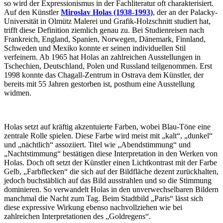
so wird der Expressionismus in der Fachliteratur oft charakterisiert.
Auf den Künstler
Miroslav Holas (1938-1993)
, der an der Palacky-
Universität in Olmütz Malerei und Grafik-Holzschnitt studiert hat,
trifft diese Definition ziemlich genau zu. Bei Studienreisen nach
Frankreich, England, Spanien, Norwegen, Dänemark, Finnland,
Schweden und Mexiko konnte er seinen individuellen Stil
verfeinern. Ab 1965 hat Holas an zahlreichen Ausstellungen in
Tschechien, Deutschland, Polen und Russland teilgenommen. Erst
1998 konnte das Chagall-Zentrum in Ostrava dem Künstler, der
bereits mit 55 Jahren gestorben ist, posthum eine Ausstellung
widmen.
Holas setzt auf kräftig akzentuierte Farben, wobei Blau-Töne eine
zentrale Rolle spielen. Diese Farbe wird meist mit „kalt“, „dunkel“
und „nächtlich“ assoziiert. Titel wie „Abendstimmung“ und
„Nachtstimmung“ bestätigen diese Interpretation in den Werken von
Holas. Doch oft setzt der Künstler einen Lichtkontrast mit der Farbe
Gelb, „Farbflecken“ die sich auf der Bildfläche dezent zurückhalten,
jedoch buchstäblich auf das Bild ausstrahlen und so die Stimmung
dominieren. So verwandelt Holas in den unverwechselbaren Bildern
manchmal die Nacht zum Tag. Beim Stadtbild „Paris“ lässt sich
diese expressive Wirkung ebenso nachvollziehen wie bei
zahlreichen Interpretationen des „Goldregens“.