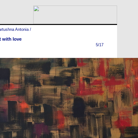
artushna Antonia
/
t with love
5/17