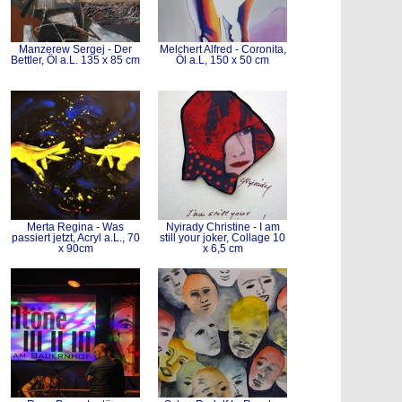
Manzerew Sergej - Der
Melchert Alfred - Coronita,
Bettler, Öl a.L. 135 x 85 cm
Öl a.L, 150 x 50 cm
Merta Regina - Was
Nyirady Christine - I am
passiert jetzt, Acryl a.L., 70
still your joker, Collage 10
x 90cm
x 6,5 cm