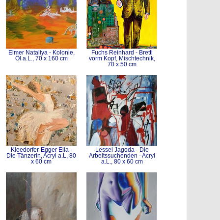
Elmer Nataliya - Kolonie,
Fuchs Reinhard - Brettl
Öl a.L., 70 x 160 cm
vorm Kopf, Mischtechnik,
70 x 50 cm
Kleedorfer-Egger Ella -
Lessel Jagoda - Die
Die Tänzerin, Acryl a.L, 80
Arbeitssuchenden - Acryl
x 60 cm
a.L., 80 x 60 cm