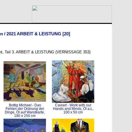
en
/
2021 ARBEIT & LEISTUNG
[20]
ment, Teil 3. ARBEIT & LEISTUNG (VERNISSAGE 353)
Bottig Michael - Das
Caviart - Work with our
Fehlen der Ordnung der
Hands and Minds, Öl a.L,
Dinge, Öl auf Wandkarte,
100 x 50 cm
180 x 250 cm