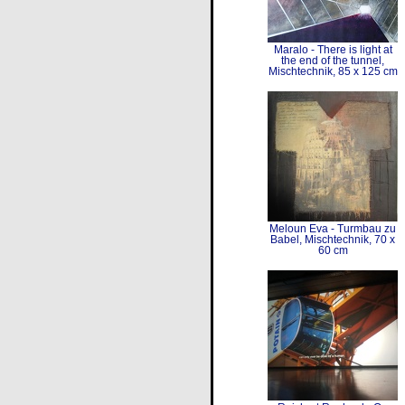
Maralo - There is light at
the end of the tunnel,
Mischtechnik, 85 x 125 cm
Meloun Eva - Turmbau zu
Babel, Mischtechnik, 70 x
60 cm