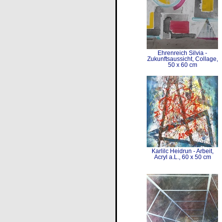
Ehrenreich Silvia -
Zukunftsaussicht, Collage,
50 x 60 cm
Karlilc Heidrun - Arbeit,
Acryl a.L., 60 x 50 cm