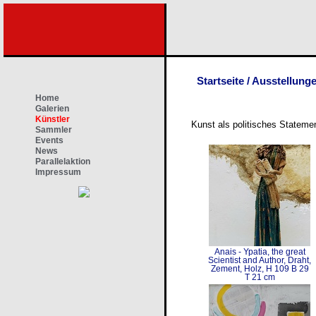
Startseite
/
Ausstellung
Home
Galerien
Künstler
Kunst als politisches State
Sammler
Events
News
Parallelaktion
Impressum
Anais - Ypatia, the great
Scientist and Author, Draht,
Zement, Holz, H 109 B 29
T 21 cm